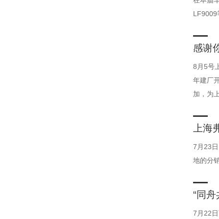
在本届车
LF90
感谢
8月5号
年建厂
加，为
上海
7月2
地的分
“同
7月2