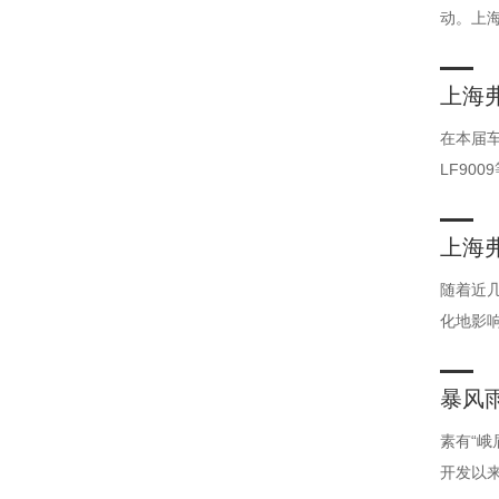
动。上
上海
在本届车
LF90
上海
随着近
化地影
暴风
素有“峨
开发以