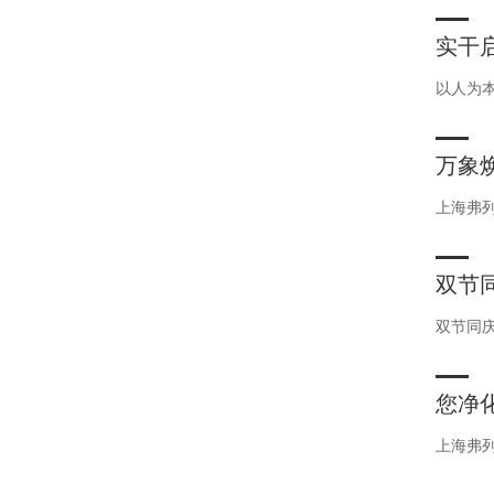
实干启
启动
以人为本
万象
上海弗
双节同
双节同庆
您净
上海弗