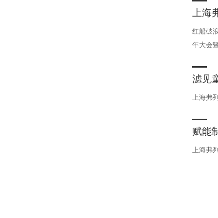
上海
会、2
红船破
年大会暨
滤见
上海弗
​赋
上海弗