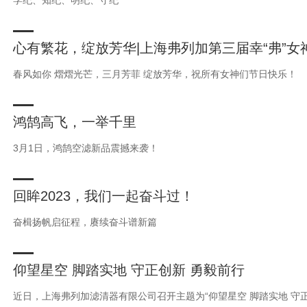
学纪、知纪、明纪、守纪
心有繁花，绽放芳华|上海弗列加第三届幸“弗”女
春风如你 熠熠光芒，三月芳菲 绽放芳华，祝所有女神们节日快乐！
鸿鹄高飞，一举千里
3月1日，鸿鹄空滤新品震撼来袭！
回眸2023，我们一起奋斗过！
奋楫扬帆启征程，赓续奋斗谱新篇
仰望星空 脚踏实地 守正创新 勇毅前行
近日，上海弗列加滤清器有限公司召开主题为“仰望星空 脚踏实地 守正