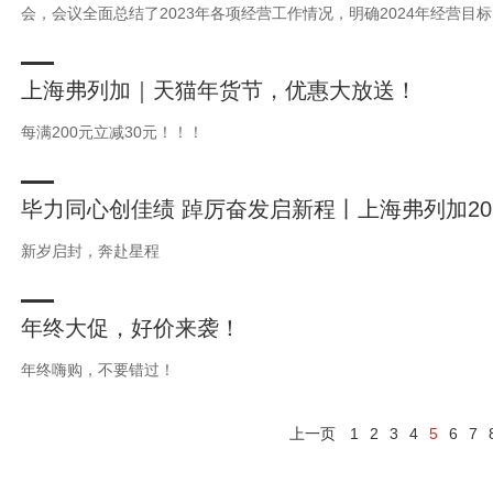
会，会议全面总结了2023年各项经营工作情况，明确2024年经营目标
上海弗列加｜天猫年货节，优惠大放送！
每满200元立减30元！！！
毕力同心创佳绩 踔厉奋发启新程丨上海弗列加20
新岁启封，奔赴星程
年终大促，好价来袭！
年终嗨购，不要错过！
上一页
1
2
3
4
5
6
7