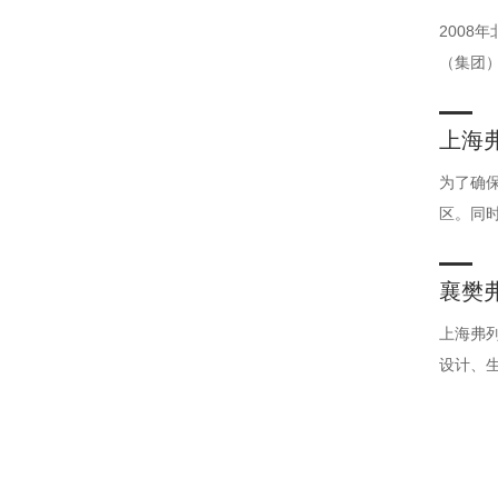
200
（集团
上海
为了确保
区。同
襄樊
上海弗
设计、